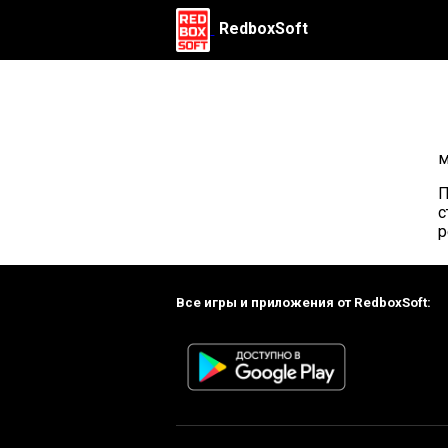
RedboxSoft
м
П
с
р
Все игры и приложения от RedboxSoft: