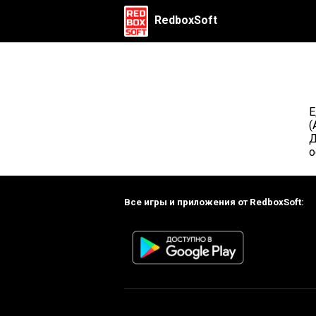
RedboxSoft
Е
(
Д
о
Все игры и приложения от RedboxSoft: