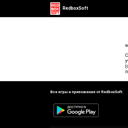
RedboxSoft
м
С
у
(
п
Все игры и приложения от RedboxSoft: