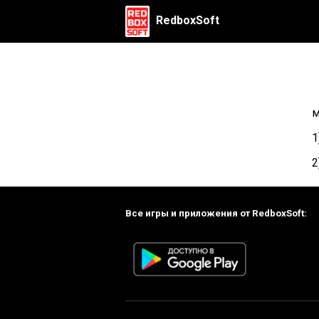
RedboxSoft
м
1
2
Все игры и приложения от RedboxSoft: