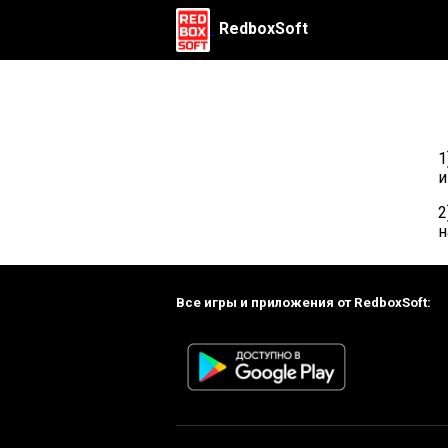
RedboxSoft
1
и
2
н
Все игры и приложения от RedboxSoft: