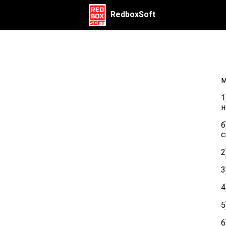
RedboxSoft
м
1
н
б
с
2
3
4
5
6