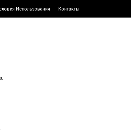
словия Использования
Контакты
а.
е