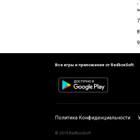
-
ч
7
8
9
Все игры и приложения от RedboxSoft:
Политика Конфиденциальности
© 2019 RedboxSoft