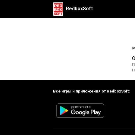
RedboxSoft
м
О
п
п
Все игры и приложения от RedboxSoft: