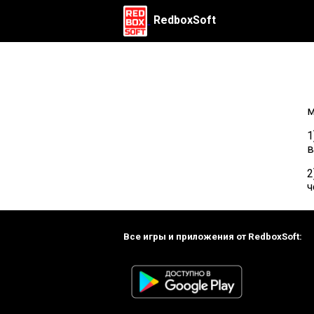
RedboxSoft
м
1
в
2
ч
Все игры и приложения от RedboxSoft: