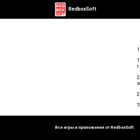
RedboxSoft
1
1
г.
2
з
2
Т
Все игры и приложения от RedboxSoft: