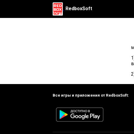
RedboxSoft
м
1
в
2
Все игры и приложения от RedboxSoft: