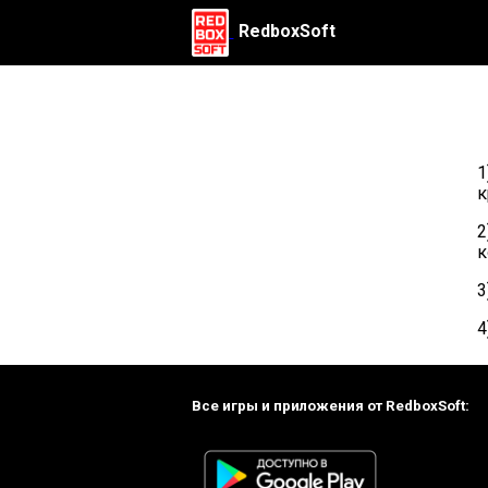
RedboxSoft
1
к
2
к
3
4
Все игры и приложения от RedboxSoft: