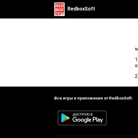
RedboxSoft
м
1
к
2
Все игры и приложения от RedboxSoft: