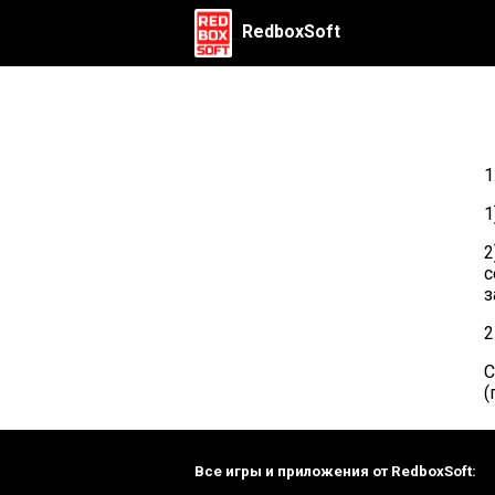
RedboxSoft
1
1
2
с
з
2
С
(
Все игры и приложения от RedboxSoft: