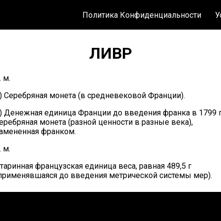
Политика Конфиденциальности
У
ЛИВР
. м.
) Серебряная монета (в средневековой Франции).
) Денежная единица Франции до введения франка в 1799 г.
еребряная монета (разной ценности в разные века),
амененная франком.
. м.
таринная французская единица веса, равная 489,5 г
применявшаяся до введения метрической системы мер).