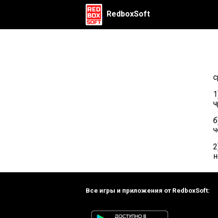
RedboxSoft
с
1
ч
б
ч
2
н
Все игры и приложения от RedboxSoft: