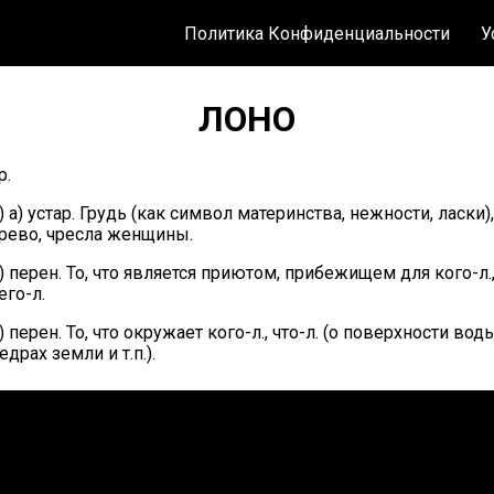
Политика Конфиденциальности
У
ЛОНО
р.
) а) устар. Грудь (как символ материнства, нежности, ласки),
рево, чресла женщины.
) перен. То, что является приютом, прибежищем для кого-л.
его-л.
) перен. То, что окружает кого-л., что-л. (о поверхности воды
едрах земли и т.п.).