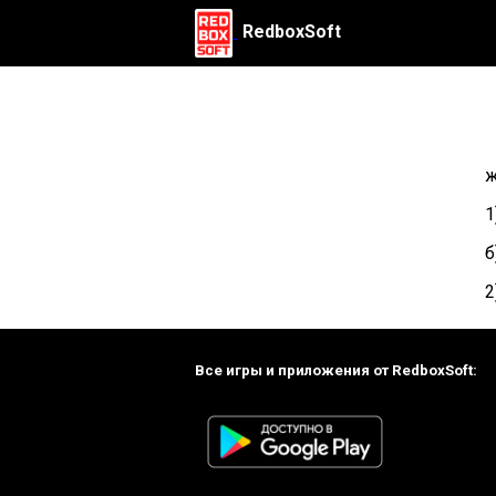
RedboxSoft
ж
1
б
2
Все игры и приложения от RedboxSoft: