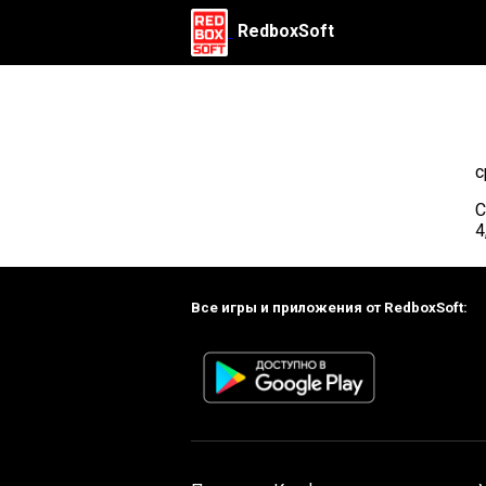
RedboxSoft
с
С
4
Все игры и приложения от RedboxSoft: