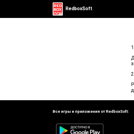
RedboxSoft
1
Д
з
2
Р
д
Все игры и приложения от RedboxSoft: