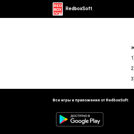
RedboxSoft
ж
1
2
3
Все игры и приложения от RedboxSoft: