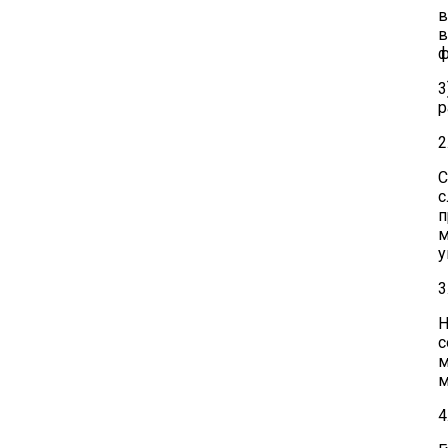
в
в
ф
3
р
2
С
с
п
м
у
3
Н
с
м
м
4