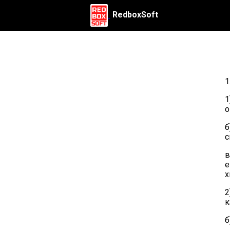
RedboxSoft
1
1
о
б
с
в
е
х
2
к
б