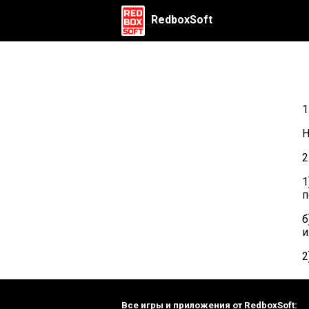
RedboxSoft
1
Н
2
1
п
б
и
2
Все игры и приложения от RedboxSoft: