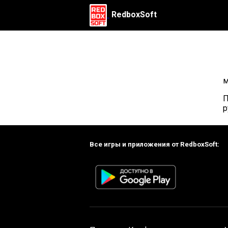
RedboxSoft
м
П
р
Все игры и приложения от RedboxSoft: