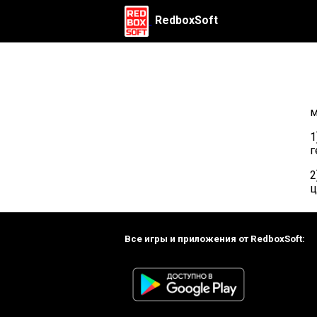
RedboxSoft
м
1
г
2
ц
Все игры и приложения от RedboxSoft: