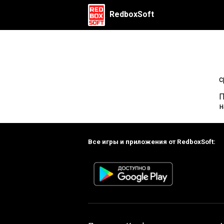
RedboxSoft
с
П
н
Все игры и приложения от RedboxSoft: