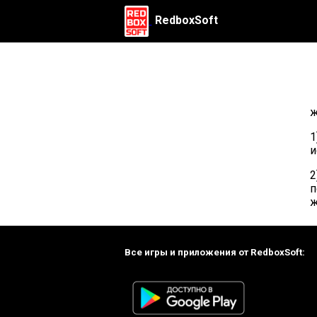
RedboxSoft
ж
1
и
2
п
ж
Все игры и приложения от RedboxSoft: