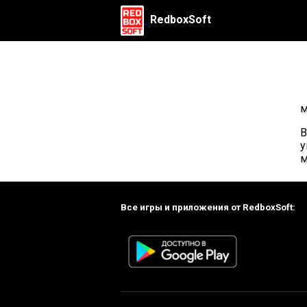
RedboxSoft
м
В
у
м
Все игры и приложения от RedboxSoft: