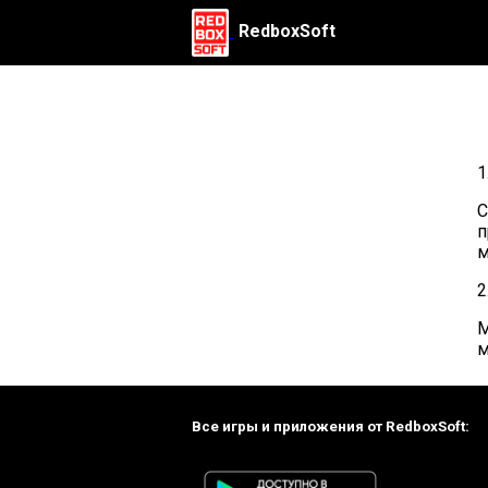
RedboxSoft
1
С
п
м
2
М
м
Все игры и приложения от RedboxSoft: