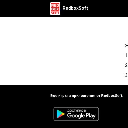
RedboxSoft
ж
1
2
3
Все игры и приложения от RedboxSoft: