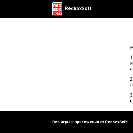
RedboxSoft
м
1
н
а
2
п
3
с
Все игры и приложения от RedboxSoft: