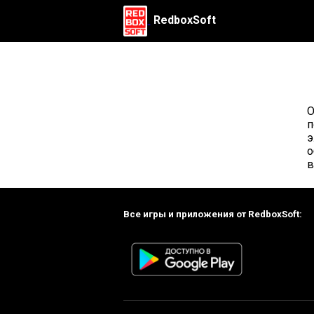
RedboxSoft
О
п
э
о
в
Все игры и приложения от RedboxSoft: