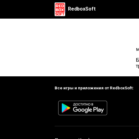
RedboxSoft
м
Б
т
Все игры и приложения от RedboxSoft: