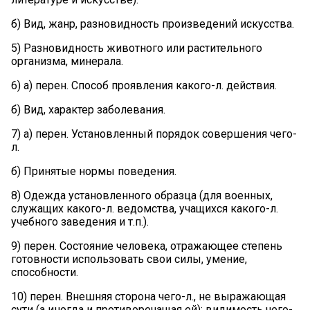
б) Вид, жанр, разновидность произведений искусства.
5) Разновидность животного или растительного
организма, минерала.
6) а) перен. Способ проявления какого-л. действия.
б) Вид, характер заболевания.
7) а) перен. Установленный порядок совершения чего-
л.
б) Принятые нормы поведения.
8) Одежда установленного образца (для военных,
служащих какого-л. ведомства, учащихся какого-л.
учебного заведения и т.п.).
9) перен. Состояние человека, отражающее степень
готовности использовать свои силы, умение,
способности.
10) перен. Внешняя сторона чего-л., не выражающая
сути (а иногда и противоречащая ей); видимость чего-