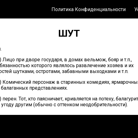
Политика Конфиденциальности
У
ШУТ
.
) Лицо при дворе государя, в домах вельмож, бояр и т.п.,
бязанностью которого являлось развлечение хозяев и их
остей шутками, остротами, забавными выходками и т.п.
) Комический персонаж в старинных комедиях, ярмарочны
 балаганных представлениях.
) перен. Тот, кто паясничает, кривляется на потеху, балагури
 угоду другим (обычно с оттенком неодобрительности).