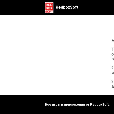
RedboxSoft
м
1
о
г
2
и
3
в
Все игры и приложения от RedboxSoft: