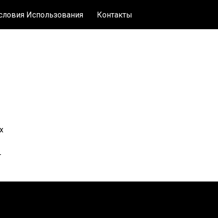
словия Использования
Контакты
х
т