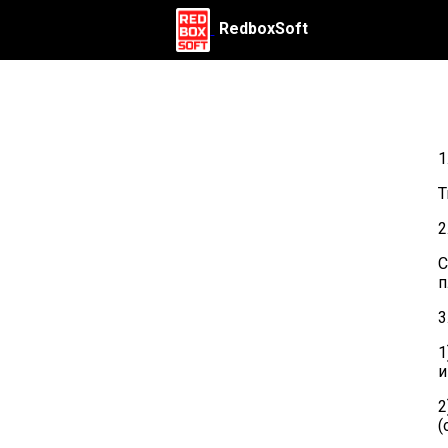
RedboxSoft
1
Т
2
С
п
3
1
и
2
(