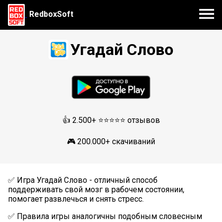
RedboxSoft
Угадай Слово
👍 2.500+ ⭐️⭐️⭐️⭐️⭐️ отзывов
🎮 200.000+ скачиваний
✅ Игра Угадай Слово - отличный способ
поддерживать свой мозг в рабочем состоянии,
помогает развлечься и снять стресс.
✅ Правила игры аналогичны подобным словесным