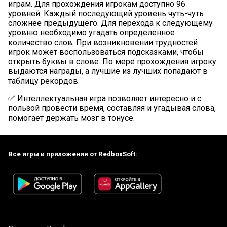
играм. Для прохождения игрокам доступно 96
уровней. Каждый последующий уровень чуть-чуть
сложнее предыдущего. Для перехода к следующему
уровню необходимо угадать определенное
количество слов. При возникновении трудностей
игрок может воспользоваться подсказками, чтобы
открыть буквы в слове. По мере прохождения игроку
выдаются награды, а лучшие из лучших попадают в
таблицу рекордов.
✅ Интеллектуальная игра позволяет интересно и с
пользой провести время, составляя и угадывая слова,
помогает держать мозг в тонусе.
Все игры и приложения от RedboxSoft: